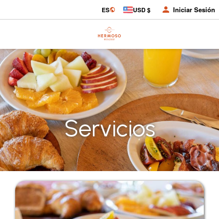
Iniciar Sesión
ES
USD $
Servicios