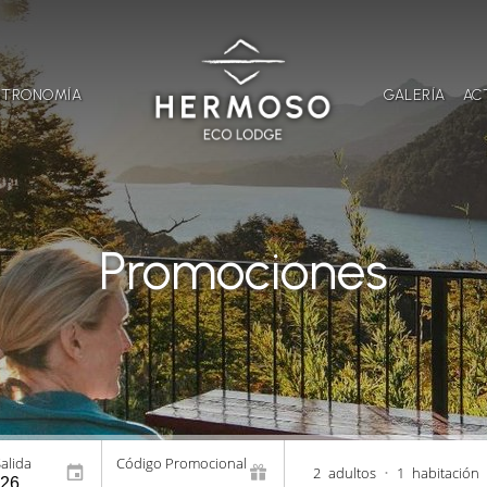
STRONOMÍA
GALERÍA
AC
Promociones
alida
Código Promocional
2
adultos
•
1
habitación