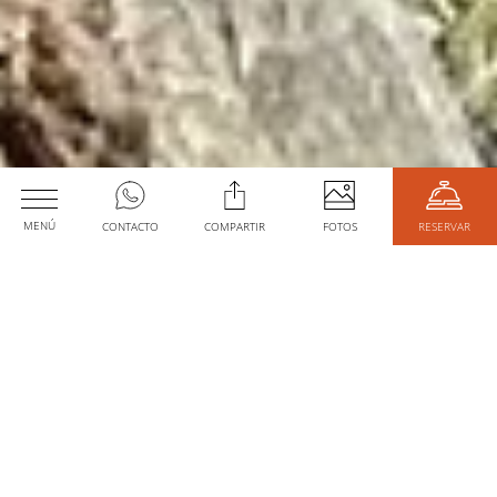
MENÚ
CONTACTO
COMPARTIR
FOTOS
RESERVAR
Activités
Date d'arrivée
MARCHE
Date de sortie
Code promo
Chambres