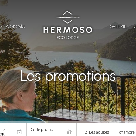
STRONOMÍA
GALERIE
Les promotions
tie
Code promo
2
Les adultes
•
1
chambre