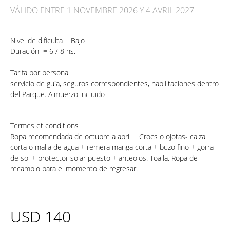
VÁLIDO ENTRE 1 NOVEMBRE 2026 Y 4 AVRIL 2027
Nivel de dificulta =
Bajo
Duración =
6 / 8 hs
.
Tarifa por persona
servicio de guía, seguros correspondientes, habilitaciones dentro
del Parque. Almuerzo incluido
Termes et conditions
Ropa recomendada de octubre a abril = Crocs o ojotas- calza
corta o malla de agua + remera manga corta + buzo fino + gorra
de sol + protector solar puesto + anteojos. Toalla. Ropa de
recambio para el momento de regresar.
USD
140