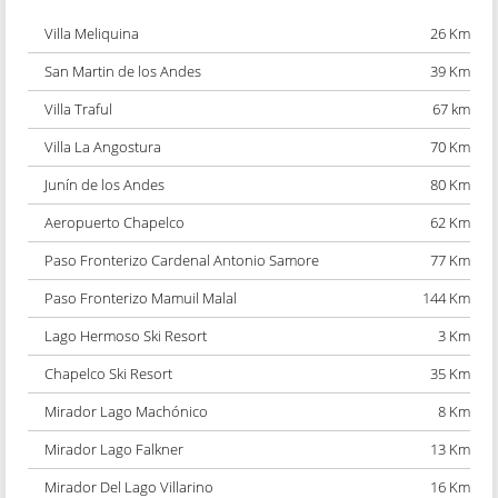
Villa Meliquina
26 Km
San Martin de los Andes
39 Km
Villa Traful
67 km
Villa La Angostura
70 Km
Junín de los Andes
80 Km
Aeropuerto Chapelco
62 Km
Paso Fronterizo Cardenal Antonio Samore
77 Km
Paso Fronterizo Mamuil Malal
144 Km
Lago Hermoso Ski Resort
3 Km
Chapelco Ski Resort
35 Km
Mirador Lago Machónico
8 Km
Mirador Lago Falkner
13 Km
Mirador Del Lago Villarino
16 Km