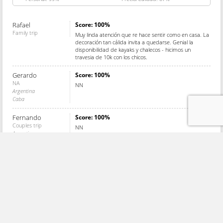
Rafael
Score: 100%
Family trip
Muy linda atención que re hace sentir como en casa. La
decoración tan cálida invita a quedarse. Genial la
disponibilidad de kayaks y chalecos - hicimos un
travesia de 10k con los chicos.
Gerardo
Score: 100%
NA
NN
Argentina
Caba
Fernando
Score: 100%
Couples trip
NN
Argentina
Capital Federal
Marcelo
Score: 88%
Family trip
Excelente atención, excelente s vistas excelentes la
Argentina
calidad de la comida, muy bueno o excelente el
Ciudad Autónoma De
desayuno. Muy buena la posibilidad de acceder
Buenos Aires
fácilmente al lago y el poder usar los botes (aunque no
tuvimos por el clima la posibilidad de hacerlo)
Olivier
Score: 100%