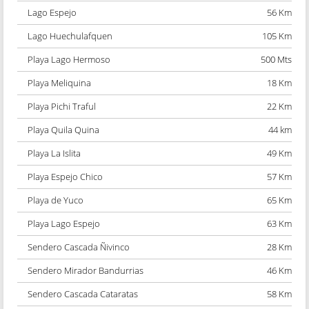
Lago Espejo
56 Km
Lago Huechulafquen
105 Km
Playa Lago Hermoso
500 Mts
Playa Meliquina
18 Km
Playa Pichi Traful
22 Km
Playa Quila Quina
44 km
Playa La Islita
49 Km
Playa Espejo Chico
57 Km
Playa de Yuco
65 Km
Playa Lago Espejo
63 Km
Sendero Cascada Ñivinco
28 Km
Sendero Mirador Bandurrias
46 Km
Sendero Cascada Cataratas
58 Km