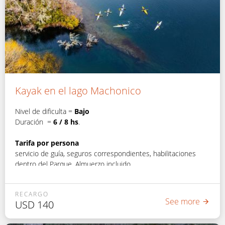
Kayak en el lago Machonico
Nivel de dificulta =
Bajo
Duración =
6 / 8 hs
.
Tarifa por persona
servicio de guía, seguros correspondientes, habilitaciones
dentro del Parque. Almuerzo incluido
RECARGO
See more
USD
140