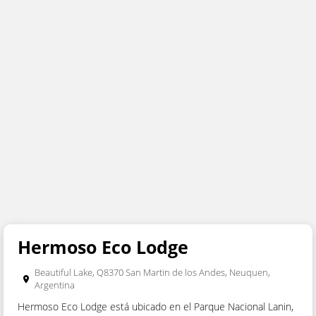
NOMBRE
APELLIDO
EMAIL
REINTRODUZCA EMAIL
Hermoso Eco Lodge
(Código de Pais + Código de Area + Número)
PHONE
Beautiful Lake, Q8370 San Martin de los Andes, Neuquen,
Argentina
PAIS
Hermoso Eco Lodge está ubicado en el Parque Nacional Lanin,