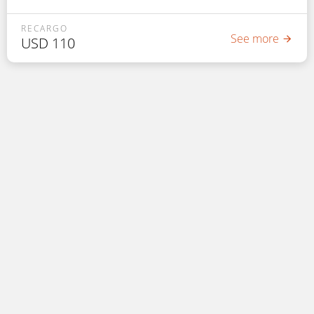
servicio de guía, seguros correspondientes, habilitaciones
dentro del Parque. Snak incluido.
RECARGO
See more
USD
110