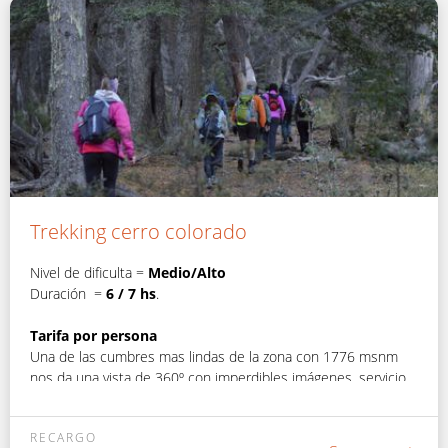
Trekking cerro colorado
Nivel de dificulta =
Medio/Alto
Duración =
6 / 7 hs
.
Tarifa por persona
Una de las cumbres mas lindas de la zona con 1776 msnm
nos da una vista de 360º con imperdibles imágenes. servicio
de guía, seguros correspondientes, habilitaciones dentro del
Parque. Almuerzo incluido.
RECARGO