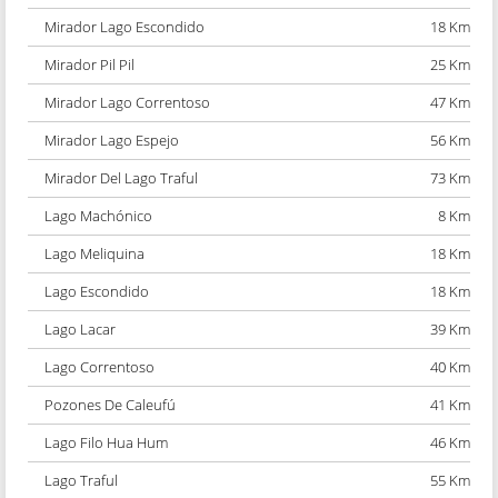
Mirador Lago Escondido
18 Km
Mirador Pil Pil
25 Km
Mirador Lago Correntoso
47 Km
Mirador Lago Espejo
56 Km
Mirador Del Lago Traful
73 Km
Lago Machónico
8 Km
Lago Meliquina
18 Km
Lago Escondido
18 Km
Lago Lacar
39 Km
Lago Correntoso
40 Km
Pozones De Caleufú
41 Km
Lago Filo Hua Hum
46 Km
Lago Traful
55 Km